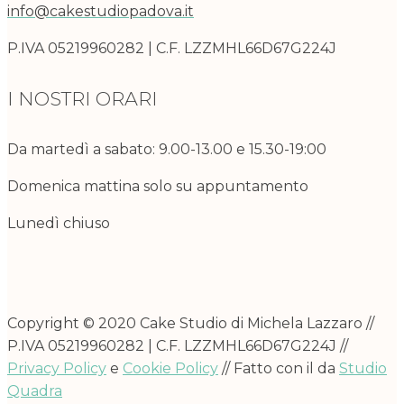
info@cakestudiopadova.it
P.IVA 05219960282 | C.F. LZZMHL66D67G224J
I NOSTRI ORARI
Da martedì a sabato: 9.00-13.00 e 15.30-19:00
Domenica mattina solo su appuntamento
Lunedì chiuso
Copyright © 2020 Cake Studio di Michela Lazzaro //
P.IVA 05219960282 | C.F. LZZMHL66D67G224J //
Privacy Policy
e
Cookie Policy
// Fatto con il
da
Studio
Quadra